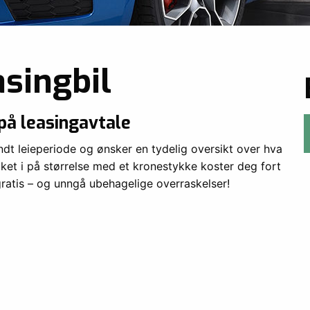
asingbil
 på leasingavtale
endt leieperiode og ønsker en tydelig oversikt over hva
aket i på størrelse med et kronestykke koster deg fort
gratis – og unngå ubehagelige overraskelser!